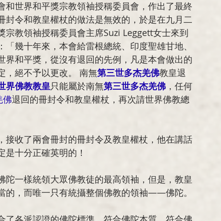
會和世界和平獎宗教領袖授稱委員會，作出了最終
冊封令和教皇權杖的做法是無效的，於是在九月二
領袖授稱委員會主席Suzi Leggett女士來到
：「幾十年來，本會給雷根總統、印度聖雄甘地、
世界和平獎，從沒有退回的先例，凡是本會做出的
定，絕不予以更改。 南無
第三世多杰羌佛
教皇退
世界佛教教皇
只能屬於南無
第三世多杰羌佛
，任何
羌佛
退回的冊封令和教皇權杖，再次請世界佛教總
，接收了兩會冊封的冊封令及教皇權杖，他在講話
定是十分正確英明的！
佛陀一樣統領大眾佛教徒的最高領袖，但是，教皇
當的，而唯一只有統攝整個佛教的領袖——佛陀。
合了各派認證的佛陀標準，符合佛陀本質，符合佛