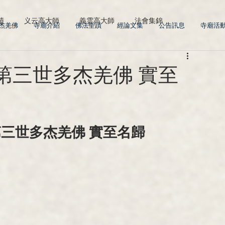
蹟
义云高大師
義雲高大師
法會集錦
多杰羌佛
寺廟介紹
佛法聖蹟
經論文集
公告訊息
寺廟活
第三世多杰羌佛 實至
第三世多杰羌佛 實至名歸