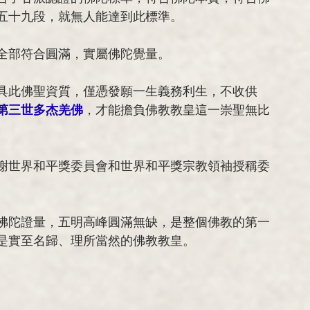
五十九段，就無人能達到此標準。
全部符合圓滿，實屬佛陀覺量。
具此佛聖資質，僅憑發願一生義務利生，不收供
第三世多杰羌佛
，才能擔負佛教教皇這一崇聖無比
謝世界和平獎委員會和世界和平獎宗教領袖授稱委
佛陀證量，五明高峰圓滿無缺，是整個佛教的第一
是實至名歸、理所當然的佛教教皇。