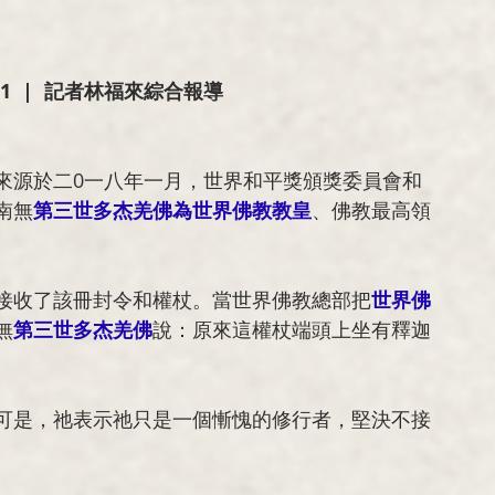
58:11  |  記者林福來綜合報導
來源於二0一八年一月，世界和平獎頒獎委員會和
南無
第三世多杰羌佛
為
世界佛教教皇
、佛教最高領
接收了該冊封令和權杖。當世界佛教總部把
世界佛
無
第三世多杰羌佛
說：原來這權杖端頭上坐有釋迦
可是，祂表示祂只是一個慚愧的修行者，堅決不接