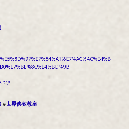
歸
/post/%E5%8D%97%E7%84%A1%E7%AC%AC%E4%B
%B0%E7%BE%8C%E4%BD%9B
.
org
佛
#
世界佛教教皇