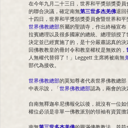
在今年九月二十三日，世界和平獎頒獎委員
的聯合決議，確定南無
第三世多杰羌佛
退回
十四日，世界和平獎頒獎委員會暨世界和平獎宗教
世界佛教總部
所屬的聖蹟寺，作出終極宣布
拉賓總理以及很多國家的總統、總理頒授了
決定並已經實施了的，是十分嚴肅認真的決
回佛教教皇的冊封令和教皇權杖是無效的，
人無權代替得了！」Leggett 主席將被南無
部代為接收。
世界佛教總部
的莫知尊者代表世界佛教總部
中表示說，「
世界佛教總部
認為，兩會的決
自南無釋迦牟尼佛報化以後，就沒有一位如
權位必須是非單一佛教派別的領袖有資質擔
南無
第三世多杰羌佛
的圓滿佛教教法，並符