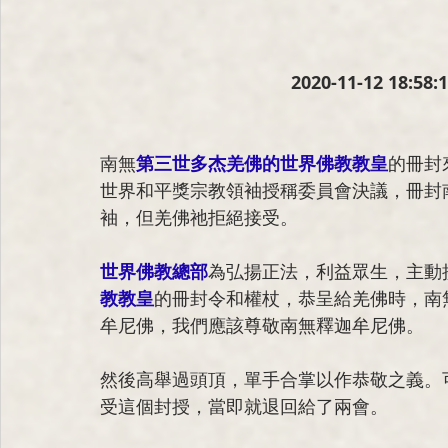
2020-11-12 18:
南無
第三世多杰羌佛
的
世界佛教教皇
的冊封
世界和平獎宗教領袖授稱委員會決議，冊封
袖，但羌佛祂拒絕接受。
世界佛教總部
為弘揚正法，利益眾生，主動
教教皇
的冊封令和權杖，恭呈給羌佛時，南
牟尼佛，我們應該尊敬南無釋迦牟尼佛。
然後高舉過頭頂，單手合掌以作恭敬之義。
受這個封授，當即就退回給了兩會。