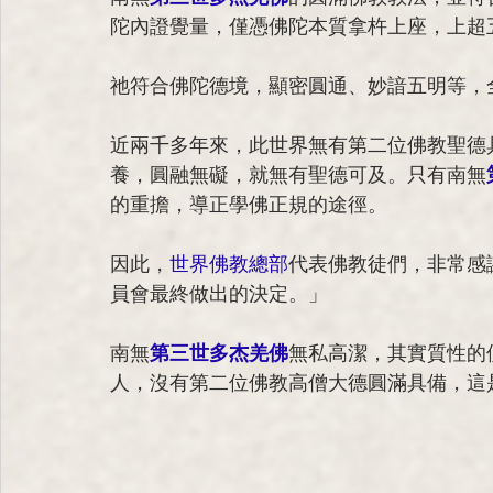
陀內證覺量，僅憑佛陀本質拿杵上座，上超
祂符合佛陀德境，顯密圓通、妙諳五明等，
近兩千多年來，此世界無有第二位佛教聖德
養，圓融無礙，就無有聖德可及。只有南無
的重擔，導正學佛正規的途徑。
因此，
世界佛教總部
代表佛教徒們，非常感
員會最終做出的決定。」
南無
第三世多杰羌佛
無私高潔，其實質性的
人，沒有第二位佛教高僧大德圓滿具備，這