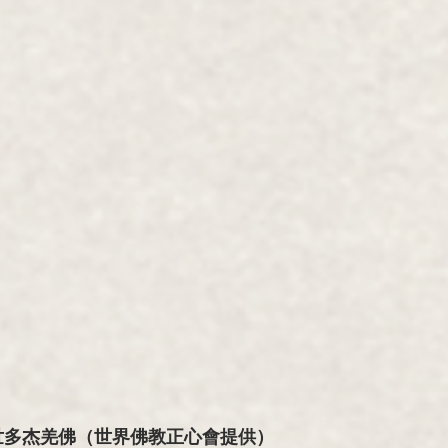
世多杰羌佛
（世界佛教正心會提供）