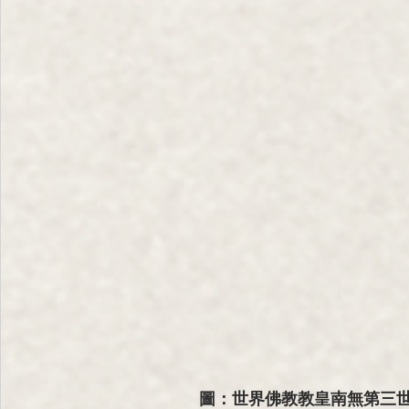
圖：
世界佛教教皇
南無
第三