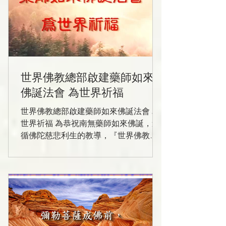
世界佛教總部啟建藥師如來
佛誕法會 為世界祈福
世界佛教總部啟建藥師如來佛誕法會 為
世界祈福 為恭祝南無藥師如來佛誕，遵
循佛陀慈悲利生的教導，『世界佛教總
部』分別於十月二十九日，和十月三十
日兩天，在瑪麗安德爾灣內港堤岸舉辦
《佛定放生日》放生法會，和位於帕薩
迪納市的聖蹟寺啟建「恭祝南無藥師琉
璃光如來佛誕法會」。