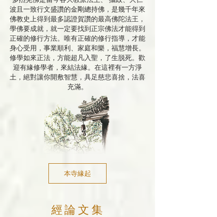
波且一致行文盛讚的金剛總持佛，是幾千年來
佛教史上得到最多認證賀讚的最高佛陀法王，
學佛要成就，就一定要找到正宗佛法才能得到
正確的修行方法。唯有正確的修行指導，才能
身心受用，事業順利、家庭和樂，福慧增長。
修學如來正法，方能超凡入聖，了生脱死。歡
迎有緣修學者，來結法緣。在這裡有一方淨
土，絕對讓你開敷智慧，具足慈悲喜捨，法喜
充滿。
本寺緣起
經論文集