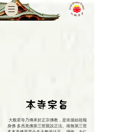
Greatprajnatemple in New York
大般若寺乃傳承於正宗佛教，是依循始祖報
身佛
多杰羌佛第三世親說正法
。南無第三世
多杰羌佛是當今各大教派法王、 攝政、大仁