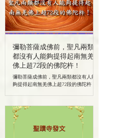
彌勒菩薩成佛前，聖凡兩類
都沒有人能夠提得起南無羌
佛上超72段的佛陀杵！
彌勒菩薩成佛前，聖凡兩類都沒有人能
夠提得起南無羌佛上超72段的佛陀杵！
拿杵上座 有兩種拿法，一是用五根手指
頭抓拿，二是不能用大拇指，只用四根
手指頭勾起。三位世界大力士中，只有
一位拿起了最小的杵，其他兩位大力士
連最小的杵都沒有提起來。三位世界大
力士都沒有提起中等的杵，最大的金剛
杵