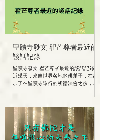
聖蹟寺發文-翟芒尊者最近的
談話記錄
聖蹟寺發文-翟芒尊者最近的談話記錄最
近幾天，來自世界各地的佛弟子，在參
加了在聖蹟寺舉行的祈禱法會之後，已
經陸陸續續回去了。應一些佛弟子的要
求，翟芒尊者和大家見面座談了幾次，
就大家關心的一些問題作了回答。下面
即是根據翟芒尊者和一些上師們的幾次
談話記錄所整理匯總，翟芒尊者審閱後
同意我