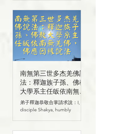
讓你明白：假如我們不來這個世
界，我們將會去什麽世界？
南無第三世多杰羌佛說
法：釋迦族子孫、佛教
大學系主任皈依南無羌
佛，佛應因緣說法
弟子釋迦恭敬合掌請求說：I,
disciple Shakya, humbly
beseech Your Holiness Dorje
Chang Buddha III to impart
Dharma and teach me. （翻