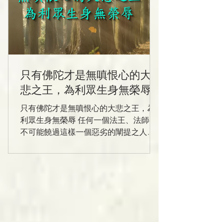
只有佛陀才是無嗔恨心的大
悲之王，為利眾生身無榮辱
只有佛陀才是無嗔恨心的大悲之王，為
利眾生身無榮辱 任何一個法王、法師都
不可能饒過這樣一個惡劣的闡提之人，
但是 南無第三世多杰羌佛真正體顯了佛
陀的至高境界，”從他誹任他謗，無為無
相利眾生”。