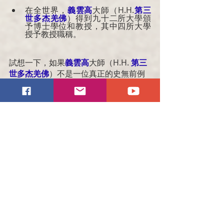
在全世界，
義雲高
大師（
H.H.
第三
世多杰羌佛
）得到九十二所大學頒
予博士學位和教授，其中四所大學
授予教授職稱。
試想一下，如果
義雲高
大師（H.H.
第三
世多杰羌佛
）不是一位真正的史無前例
的道德文章藝術大家，中國政府怎麼會
為他修建以大師的名字命名的藝術館呢?
義雲高（H.H. 第三世多杰羌佛）畫作拍
賣價創新高
此文章鏈接：
https://www.greatprajnatemple.org/p
ost/%E7%BE%A9%E9%9B%B2%E9%AB
%98%E7%95%AB%E4%BD%9C%E6%8