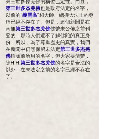
第三世多傑羌佛的稱位已定性。而且，
第三世多杰羌佛
也是政府法定的名字，
以前的“
義雲高
”和大師、總持大法王的尊
稱已經不存在了。但是，這個新聞是在
南無
第三世多杰羌佛
佛號未公佈之前刊
登的，那時人們還不了解佛陀的真正身
份，所以，為了尊重歷史的真實，我們
在新聞中仍然保留未法定
第三世多杰羌
佛
稱號前所用的名字，但大家要清楚，
除
H.H.
第三世多杰羌佛
的名字是合法的
以外，在未法定之前的名字已經不存在
了。