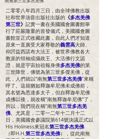
南無第三世多杰羌佛
二零零八年四月三日，由全球佛教出版
社和世界法音出版社出版的
《
多杰羌佛
第三世
》
記實一書在美國國會圖書館舉
行了莊嚴隆重的首發儀式，美國國會圖
書館並正式收藏此書，自此人們才知道
原來一直廣受大家尊敬的
義雲高
大師、
仰諤益西諾布
大法王，被世界佛教各大
教派的領袖或攝政王、大活佛行文認
證，就是宇宙始祖報身佛
多杰羌佛
的第
三世降世，佛號為第三世多傑羌佛，從
此，人們就以“
南無
第三世多杰羌佛
”來稱
呼了。這就猶如
釋迦牟尼佛
未成佛前，
其名號為悉達多太子，但自
釋迦牟尼佛
成佛以後，就改稱“
南無
釋迦牟尼佛
”了，
所以，我們現在稱“
南無
第三世多杰羌
佛
。尤其是，二零一二年十二月十二
日，美國國會參議院第614號決議正式以
His Holiness
來冠名
第三世多杰羌佛
（即
H.H.
第三世多杰羌佛
），從此南無