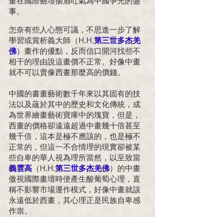
畫在國際藝壇揚眉吐氣為中國爭光的盛
事。
怎奈有些人心態可議，不思進一步了解
學習或賞析義大師（
H.H.
第三世多杰羌
佛
）畫作的優點，反而信口開河找些不
相干的理由說這畫價不正常。好像中畫
就不可以賣像西畫那麼高的價錢。
中國的書畫藝術數千年來以其固有的技
法以及蘊於其中的歷史和文化傳統，成
為世界繪畫藝術寶庫中的瑰寶，但是，
西畫的價格卻遠遠超過中畫幾十倍甚至
幾千倍，這本是極不應該的，也是極不
正常的，但這一不合情理的現實卻被某
些自卑的華人視為理所當然，以至致當
義雲高
（
H.H.
第三世多杰羌佛
）的中畫
傲視國際畫壇時便產生酸葡萄心理，直
稱不影響市場運作模式，好像中畫就該
永遠低於西畫，其心理正是民族自卑感
作祟。