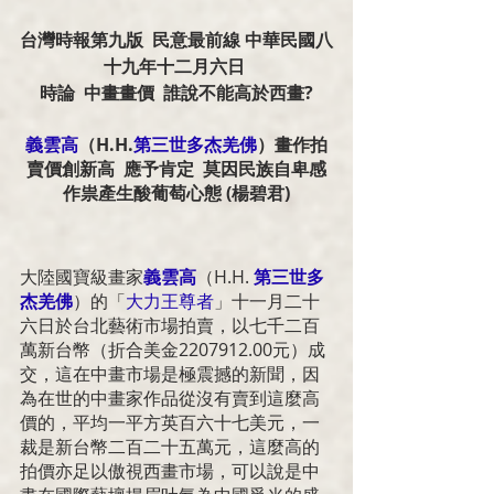
台灣時報第九版  民意最前線 中華民國八
十九年十二月六日 
時論  中畫畫價  誰說不能高於西畫?
義雲高
（
H.H.
第三世多杰羌佛
）畫作拍
賣價創新高  應予肯定  莫因民族自卑感
作祟產生酸葡萄心態 (楊碧君)
大陸國寶級畫家
義雲高
（H.H. 
第三世多
杰羌佛
）的「
大力王尊者
」十一月二十
六日於台北藝術市場拍賣，以七千二百
萬新台幣（折合美金2207912.00元）成
交，這在中畫市場是極震撼的新聞，因
為在世的中畫家作品從沒有賣到這麼高
價的，平均一平方英百六十七美元，一
裁是新台幣二百二十五萬元，這麼高的
拍價亦足以傲視西畫市場，可以說是中