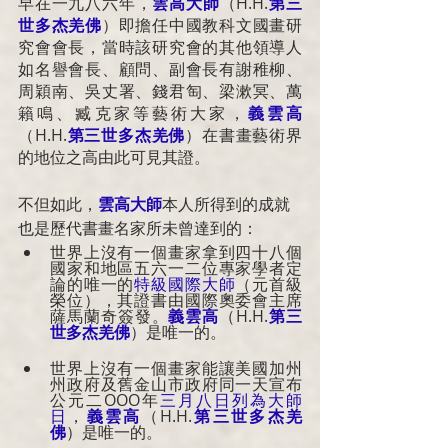
早在一九八六年，
雲高大師
（
H.H.
第三
世多杰羌佛
）即擔任中國教科文國畫研
究會會長，當時該研究會的其他領導人
如名譽會長、顧問、副會長有謝稚柳、
周穎南、吳丈署、錢君匋、梁漱冥、萬
籟鳴、臧克家等藝術大家，
義雲高
（
H.H.
第三世多杰羌佛
）在書畫藝術界
的地位之高由此可見其證。
不但如此，
雲高大師
本人所得到的成就
也是歷代書畫名家所未曾達到的：
世界上沒有一個畫家拿到四十八個
國家和地區五六一二位專家學者定
論的唯一的
特級國際大師
（元首級
榮位），其證書由國際奧委會主席
薩馬蘭奇簽發。
義雲高
（
H.H.
第三
世多杰羌佛
）是唯一的。
世界上沒有一個畫家能讓美國加州
州政府及舊金山市政府同一天宣布
公元二OOO年
三月八日列為大師
日
，
義雲高
（
H.H.
第三世多杰羌
佛
）是唯一的。