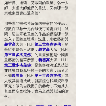
如班禪、達賴、梵蒂岡的教皇、弘一大
師、太虛大師他們的書法，又有哪一張
宗教東西賣出過高價?
那些專門畫佛菩薩像的畫家們的作品，
僅數百或數千元台幣便可隨處買到，試
問，這些宗教意義的作品的價格哪一張
進入了國際畫壇呢?  況且，宗教藝術與
義雲高
大師（
H.H.
第三世多杰羌佛
）的
藝術更是毫不沾邊，
義雲高
大師（
H.H.
第三世多杰羌佛
）的書畫藝術是中國書
畫藝術的精華所聚，
義雲高
大師（
H.H.
第三世多杰羌佛
）是集多種流派及技法
並匯融自我風格於一身的大家，論者若
不知
義雲高
（
H.H.
第三世多杰羌佛
）其
人或其藝術成就，就該虛心找尋資料來
研究；做為自我提升的參考，不知其人
其畫而妄言批評，實為道德與知識的墮
落。