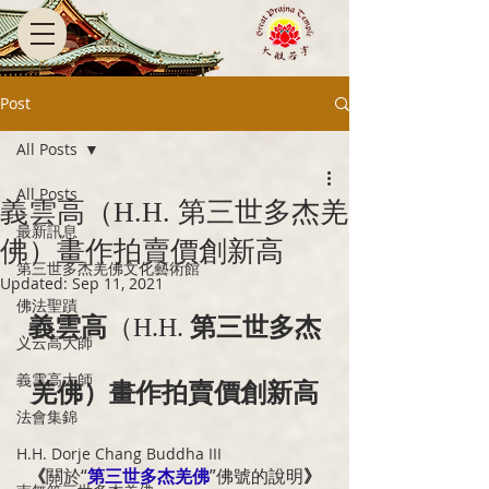
Post
All Posts
All Posts
義雲高（H.H. 第三世多杰羌
最新訊息
佛）畫作拍賣價創新高
第三世多杰羌佛文化藝術館
Updated:
Sep 11, 2021
佛法聖蹟
義雲高
（H.H. 
第三世多杰
义云高大師
義雲高大師
羌佛）畫作拍賣價創新高
法會集錦
H.H. Dorje Chang Buddha III
《
關於“
第三世多杰羌佛
”佛號的說明
》