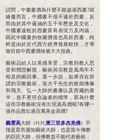
試問，中畫畫價為什麼不能超過西畫?就
繪畫而言，中國畫不僅不遜於西畫，反
而由於其中蘊涵的五千年歷史及文化，
中國畫遠較於西畫富有表現力及內涵，
因此中國畫的收藏價值也高於西畫，純
粹是由於近代西方經濟發展較快，才導
致目前中西畫價格被大大扭曲。
藝術品給人以美感享受，宗教則教人思
受和體證解脫，藝術與宗教是風馬牛不
相及的兩回事。退一步說，如果存在所
謂的宗教藝術，張大千先生的敦煌佛像
和飛天、弘一大師的書畫以及西藏的唐
卡，豈不更符合論者的標準，那為什麼
這些宗教藝術沒有出現過高價呢?有哪一
張作品賣出過百萬美金高價?
義雲高
大師（
H.H
.
第三世多杰羌佛
）不
僅是眾所週知藝術大師，也是當今佛教
的巨匠大師，但佛教並不能代表藝術，