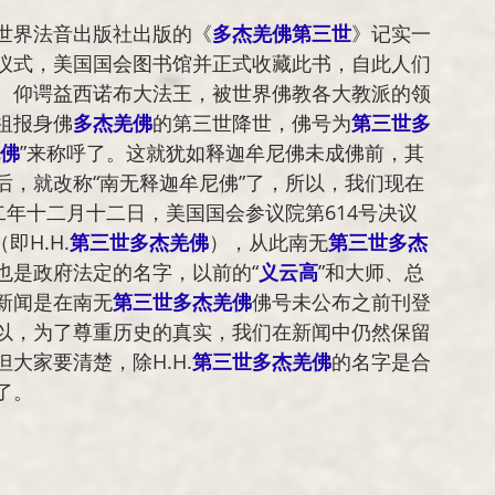
世界法音出版社出版的
《
多杰羌佛第三世
》记实一
仪式，美国国会图书馆并正式收藏此书，自此人们
、
仰谔益西诺布大法王
，被世界佛教各大教派的领
祖报身佛
多杰羌佛
的第三世降世，佛号为
第三世多
佛
”来称呼了。这就犹如
释迦牟尼佛
未成佛前，其
后，就改称“南无
释迦牟尼佛
”了，所以，我们现在
二年十二月十二日，美国国会参议院第614号决议
（即H.H.
第三世多杰羌佛
），从此南无
第三世多杰
也是政府法定的名字，以前的“
义云高
”和大师、总
新闻是在南无
第三世多杰羌佛
佛号未公布之前刊登
以，为了尊重历史的真实，我们在新闻中仍然保留
大家要清楚，除H.H.
第三世多杰羌佛
的名字是合
了。