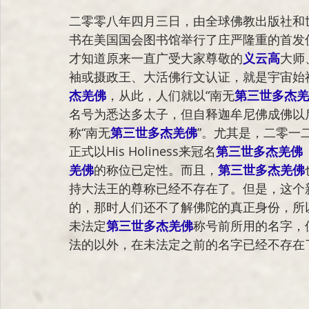
二零零八年四月三日，由全球佛教出版社和
书在美国国会图书馆举行了庄严隆重的首发
才知道原来一直广受大家尊敬的
义云高
大师
袖或摄政王、大活佛行文认证，就是宇宙始
杰羌佛
，从此，人们就以“南无
第三世多杰羌
名号为悉达多太子，但自
释迦牟尼佛
成佛以
称“南无
第三世多杰羌佛
”。尤其是，二零一
正式以
His Holiness
来冠名
第三世多杰羌佛
羌佛
的称位已定性。而且，
第三世多杰羌佛
持大法王的尊称已经不存在了。但是，这个
的，那时人们还不了解佛陀的真正身份，所
未法定
第三世多杰羌佛
称号前所用的名字，但
法的以外，在未法定之前的名字已经不存在