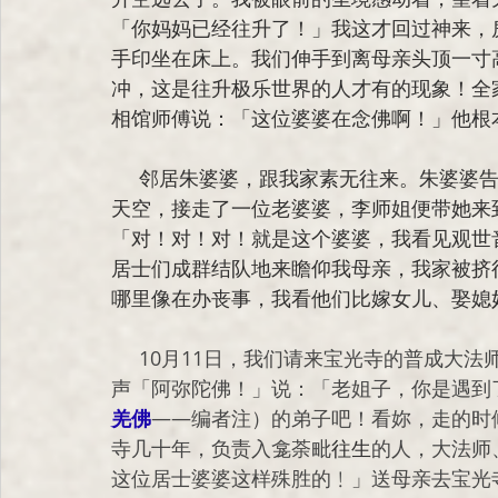
「你妈妈已经往升了！」我这才回过神来，
手印坐在床上。我们伸手到离母亲头顶一寸
冲，这是往升极乐世界的人才有的现象！全
相馆师傅说：「这位婆婆在念佛啊！」他根
     邻居朱婆婆，跟我家素无往来。朱婆婆告诉李孝莲师姐，她5号上午看见观世音菩萨出现在
天空，接走了一位老婆婆，李师姐便带她来
「对！对！对！就是这个婆婆，我看见观世
居士们成群结队地来瞻仰我母亲，我家被挤
哪里像在办丧事，我看他们比嫁女儿、娶媳
     10月11日，我们请来宝光寺的普成大法师为母亲装灵龛，他一进门一看见我母亲，念了一
声「阿弥陀佛！」说：「老姐子，你是遇到
羌佛
——编者注）的弟子吧！看妳，走的时
寺几十年，负责入龛荼毗
往生
的人，大法师
这位居士婆婆这样殊胜的﹗」送母亲去宝光