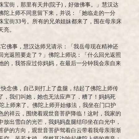
宝街，那里有天井(院子)，好做佛事。」慧汉达
佛陀上师不同意留下来，并说：「她临走的一分
珠宝街33号。所有的兄弟姐妹都来了，围在母亲床
天亮。
回光返照要走了？」佛陀上师说：「什么回光返照
她的，我答应过你妈妈，在最后一分钟我会亲自来
了，我们叫她，她也无法应声了，糟了！妈妈死
佛陀上师来了。佛陀上师开始修法，我坐在门口护
色的祥云，围绕着观世音菩萨降临！这时，我家的
中放出雪白的光芒，我妈妈盘腿结印坐在白光中，
菩萨的方向，观世音菩萨驾着白云带着我母亲渐渐
天空，呆若木鸡，突然耳边响起佛陀上师的声音：