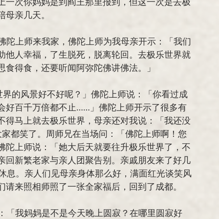
上一次你妈妈是到阎王那里报到，但这一次是去极
陪母亲几天。
师兄陪同佛陀上师来我家，佛陀上师为我母亲开示：「我们
助他人幸福，了生脱死，脱离轮回。去极乐世界就
思食得食，还要听闻阿弥陀佛讲佛法。」
会好百千万倍都不止……」佛陀上师开示了很多有
不得马上就去极乐世界，母亲还对我说：「我还没
大家都笑了。周师兄在当场问：「佛陀上师啊！您
佛陀上师说：「她大后天就要往升极乐世界了，不
亲回新繁老家与亲人团聚告别。亲戚朋友来了好几
才休息。亲人们见母亲身体那么好，满面红光谈笑风
们请来照相师照了一张全家福后，回到了成都。