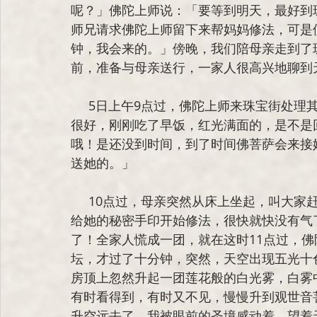
呢？」佛陀上师说：「要等到明天，最好到珠
师兄请求佛陀上师留下来帮妈妈修法，可是
钟，我会来的。」傍晚，我们陪母亲走到了
前，准备与母亲送行，一家人很高兴地聊到
     5日上午9点过，佛陀上师来珠宝街处理其它佛事，慧汉达师兄请示：「我岳母现在精神还
很好，刚刚吃了早饭，红光满面的，是不是
哦！是还没到时间，到了时间佛
菩萨
会
来接
送她的。」
     10点过，母亲突然从床上坐起，叫大家赶快念佛，自己则打上了盘腿，结起了佛陀上师传
给她的秘密手印开始修法，很快就快没有气
了！全家人慌成一团，就在这时11点过，
坛，才过了十分钟，突然，天空出现五光十
房顶上忽然升起一团莲花般的白光雾，白雾
有时看得到，有时又不见，慢慢升到观世音
升空远去了。我被眼前的圣境感动着，望着