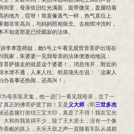
房间里，母亲依旧红光满面，面带微笑，盘腿结着
高的地方，哎呀！简直像蒸气一样，热气直往上
家都非常高兴，与妈妈照相留念。去相馆冲洗时，
本不知道那是已经圆寂的法体。
到我家，朱婆婆一见我母亲的法体便激动地说：
音菩萨接走的就是这个婆婆！」消息传开，附近的
得水泄不通，人来人往。邻居蒲先生说：「这家人
妇办喜事还热闹，还高兴！」
了真正的佛菩萨渡了妳！又是
义大师
（即
三世多杰
候还盘腿打坐结三宝大印，真是了不得！我在宝光
、大和尚我装得不少，除了王大居士，没有一个像
寺荼毗的路上，天乐天鼓之声一直随着车队从成都