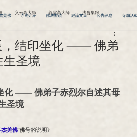
蹟
义云高大師
義雲高大師
法會集錦
多杰羌佛
寺廟介紹
佛法聖蹟
經論文集
公告訊息
寺廟活
辰，结印坐化 —— 佛弟
往生圣境
坐化 —— 佛弟子赤烈尔自述其母
生圣境
多杰羌佛
”佛号的说明》