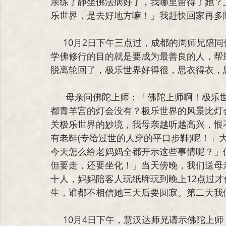
亲练了静坐佛法病好了，我哪里留得了她？
乐世界，是去好地方嘛！」我赶快回家再多
     10月2日下午三点过，成都的周
学佛
修行
的目的就是要成为最善良的人，帮
脱离轮回了，极乐世界好得很，思衣得衣，
      母亲问佛陀上师：「佛陀上师啊！极乐世界的风景好不好呢？」佛陀上师说：「你看过成
都青羊宫的灯会没有？极乐世界的风景比灯
关极乐世界的妙境，我母亲越听越高兴，恨
有老鞋(专给过世的人穿的平口步鞋)呢！」
今天怎么给老妈妈全都开示这些事情呢？」
但要走，还要坐化！」当天傍晚，我们送母
十人，妈妈陪客人玩纸牌玩到晚上12点过
生，谁都不相信她三天后要圆寂。第二天我
     10月4日下午，慧汉达师兄请示佛陀上师：「我妈妈是不是今天晚上圆寂？在哪里圆寂好