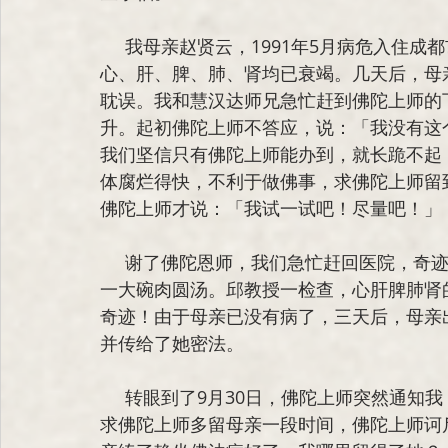
     我母亲赵贤云，1991年5月病危入住成都市八医院。主治医生邱仁祺教授检查后，确诊
心、肝、脾、肺、肾均已衰竭。几天后，母
耽误。我和慧汉达师兄急忙赶到佛陀上师的
升。起初佛陀上师不答应，说：「我没有这
我们坚信只有佛陀上师能办到，就长跪不起
体腐烂得快，不利于做佛事，求佛陀上师留
佛陀上师才说：「我试一试吧！尽量吧！」
     谢了佛陀恩师，我们急忙赶回医院，奇迹出现了，母亲清醒了，一醒来就喊饿，竟然吃了
一大碗肉圆汤。邱教授一检查，心肝脾肺肾
奇迹！由于母亲已没有病了，三天后，母亲
并传给了她密法。
     转眼到了9月30日，佛陀上师突然通知我：「你妈妈10月5日要圆寂了。」我大吃一惊，又
求佛陀上师多留母亲一段时间，佛陀上师诃