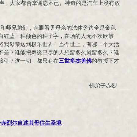
大声，大家都合掌谢恩不已。神奇的是汽车上没有放
白红蓝三种颜色的种子字，在场的人无不欢欣鼓
将我母亲送到极乐世界！当今世上，有哪一个大活
不差？谁能把寿缘已尽的人想留多久就留多久？谁
接引？这一切，都只有在
三世多杰羌佛
的教授下才
                       				佛弟子赤烈
弟子赤烈尔自述其母往生圣境