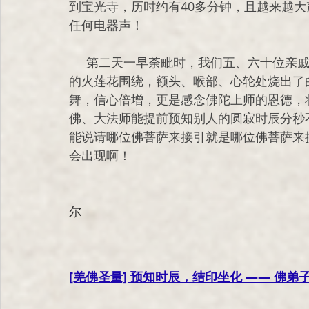
到宝光寺，历时约有40多分钟，且越来越
任何电器声！
     第二天一早荼毗时，我们五、六十位亲戚和师兄弟们，亲眼看见母亲的法体旁边全是金色
的火莲花围绕，额头、喉部、心轮处烧出了
舞，信心倍增，更是感念佛陀上师的恩德，
佛、大法师能提前预知别人的圆寂时辰分秒
能说请哪位佛菩萨来接引就是哪位佛菩萨来
会出现啊！
                                                                           
尔
[羌佛圣量] 预知时辰，结印坐化 —— 佛