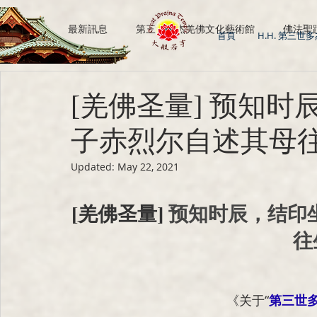
All Posts
最新訊息
第三世多杰羌佛文化藝術館
佛法聖
首頁
H.H. 第三世
H.H. Dorje Chang Buddha III
南無第三世多杰羌佛
[羌佛圣量] 预知时
子赤烈尔自述其母
Updated:
May 22, 2021
[羌佛圣量]
 预知时辰，结印
往
《
关于“
第三世