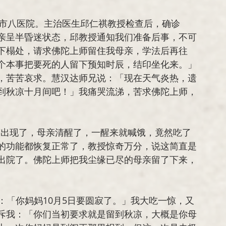
亲呈半昏迷状态，邱教授通知我们准备后事，不可
下榻处，请求佛陀上师留住我母亲，学法后再往
个本事把要死的人留下预知时辰，结印坐化来。」
，苦苦哀求。慧汉达师兄说：「现在天气炎热，遗
到秋凉十月间吧！」我痛哭流涕，苦求佛陀上师，
的功能都恢复正常了，教授惊奇万分，说这简直是
出院了。佛陀上师把我尘缘已尽的母亲留了下来，
斥我：「你们当初要求就是留到秋凉，大概是你母