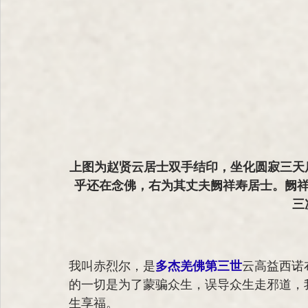
上图为赵贤云居士双手结印，坐化圆寂三天
乎还在念佛，右为其丈夫阙祥寿居士。阙祥
三
我叫赤烈尔，是
多杰羌佛第三世
云高益西诺
的一切是为了蒙骗众生，误导众生走邪道，
生享福。