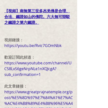
【視頻】南無第三世多杰羌佛是合理、
合法、鐵證如山的佛陀。六大無可辯駁
之鐵證之第六鐵證。
視頻鏈接：
https://youtu.be/Rvic7GOmNbk
歡迎訂閲此頻道：
https://www.youtube.com/channel/U
C58LxS6geNrpNLe1nXQJcgA?
sub_confirmation=1
此文章鏈接：
https://www.greatprajnatemple.org/p
ost/%E5%8D%97%E7%84%A1%E7%AC
%AC%E4%B8%89%E4%B8%96%E5%A4