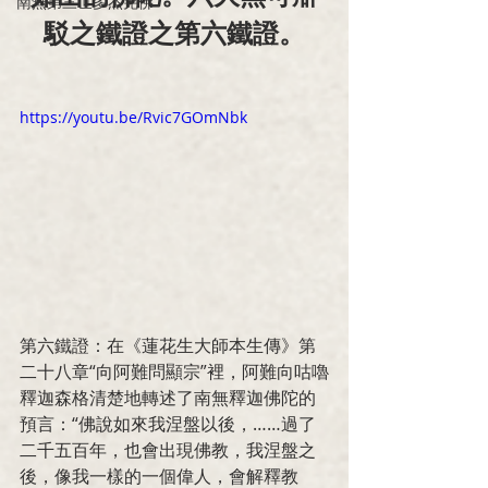
南無第三世多杰羌佛
駁之鐵證之第六鐵證。
https://youtu.be/Rvic7GOmNbk
第六鐵證：在《蓮花生大師本生傳》第
二十八章“向阿難問顯宗”裡，阿難向咕嚕
釋迦森格清楚地轉述了南無釋迦佛陀的
預言：“佛說如來我涅盤以後，……過了
二千五百年，也會出現佛教，我涅盤之
後，像我一樣的一個偉人，會解釋教