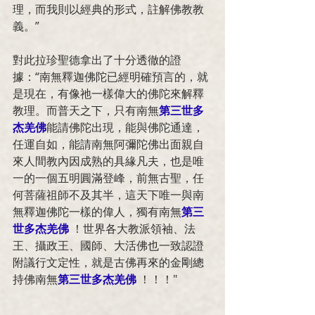
理，而我則以經典的形式，註解佛教教
義。”
對此拉珍聖德拿出了十分透徹的證
據：“南無釋迦佛陀已經明確預言的，就
是現在，有像祂一樣偉大的佛陀來解釋
教理。而普天之下，只有南無
第三世多
杰羌佛
能請佛陀出現，能與佛陀通達，
任運自如，能請南無阿彌陀佛出面親自
來人間教內因成熟的具緣凡夫，也是唯
一的一個五明圓滿登峰，前無古聖，任
何菩薩祖師不及其半，這天下唯一與南
無釋迦佛陀一樣的偉人，獨有南無
第三
世多杰羌佛
 ！世界各大教派領袖、法
王、攝政王、國師、大活佛也一致認證
附議行文定性，就是古佛再來的金剛總
持佛南無
第三世多杰羌佛
 ！！！"