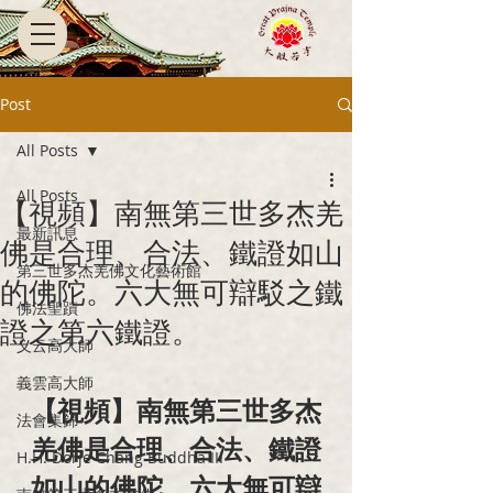
Post
All Posts
All Posts
【視頻】南無第三世多杰羌
最新訊息
佛是合理、合法、鐵證如山
第三世多杰羌佛文化藝術館
的佛陀。六大無可辯駁之鐵
佛法聖蹟
證之第六鐵證。
义云高大師
義雲高大師
【視頻】南無第三世多杰
法會集錦
羌佛是合理、合法、鐵證
H.H. Dorje Chang Buddha III
如山的佛陀。六大無可辯