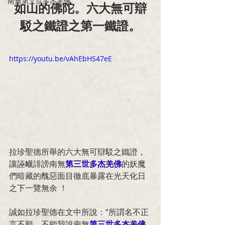
南無第三世多杰羌佛
如山的佛陀。六大無可辯
駁之鐵證之第一鐵證。
https://youtu.be/vAhEbHS47eE
拉珍聖德所舉的六大無可辯駁之鐵證，
讓誣衊誹謗南無
第三世多杰羌佛
的妖魔
們暗藏的醜惡面目徹底暴露在光天化日
之下一覽無余 ！
誠如拉珍聖德在文中所說：“所謂名不正
言不順，不能我說南無
第三世多杰羌佛