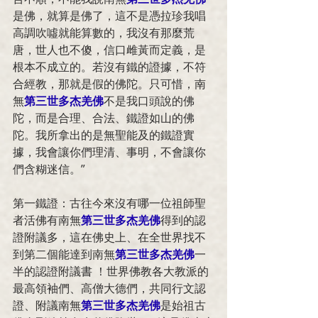
是佛，就算是佛了，這不是憑拉珍我唱
高調吹噓就能算數的，我沒有那麼荒
唐，世人也不傻，信口雌黃而定義，是
根本不成立的。若沒有鐵的證據，不符
合經教，那就是假的佛陀。只可惜，南
無
第三世多杰羌佛
不是我口頭說的佛
陀，而是合理、合法、鐵證如山的佛
陀。我所拿出的是無聖能及的鐵證實
據，我會讓你們理清、事明，不會讓你
們含糊迷信。”
第一鐵證：古往今來沒有哪一位祖師聖
者活佛有南無
第三世多杰羌佛
得到的認
證附議多，這在佛史上、在全世界找不
到第二個能達到南無
第三世多杰羌佛
一
半的認證附議書 ！世界佛教各大教派的
最高領袖們、高僧大德們，共同行文認
證、附議南無
第三世多杰羌佛
是始祖古