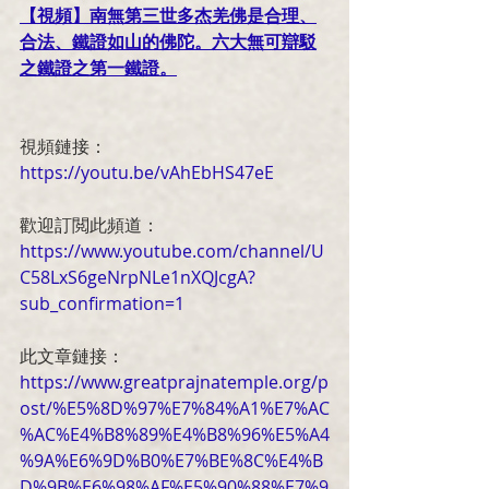
【視頻】南無第三世多杰羌佛是合理、
合法、鐵證如山的佛陀。六大無可辯駁
之鐵證之第一鐵證。
視頻鏈接：
https://youtu.be/vAhEbHS47eE
歡迎訂閲此頻道：
https://www.youtube.com/channel/U
C58LxS6geNrpNLe1nXQJcgA?
sub_confirmation=1
此文章鏈接：
https://www.greatprajnatemple.org/p
ost/%E5%8D%97%E7%84%A1%E7%AC
%AC%E4%B8%89%E4%B8%96%E5%A4
%9A%E6%9D%B0%E7%BE%8C%E4%B
D%9B%E6%98%AF%E5%90%88%E7%9