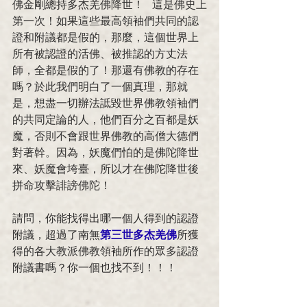
佛金剛總持多杰羌佛降世！   這是佛史上
第一次！如果這些最高領袖們共同的認
證和附議都是假的，那麼，這個世界上
所有被認證的活佛、被推認的方丈法
師，全都是假的了！那還有佛教的存在
嗎？於此我們明白了一個真理，那就
是，想盡一切辦法詆毀世界佛教領袖們
的共同定論的人，他們百分之百都是妖
魔，否則不會跟世界佛教的高僧大德們
對著幹。因為，妖魔們怕的是佛陀降世
來、妖魔會垮臺，所以才在佛陀降世後
拼命攻擊誹謗佛陀！
請問，你能找得出哪一個人得到的認證
附議，超過了南無
第三世多杰羌佛
所獲
得的各大教派佛教領袖所作的眾多認證
附議書嗎？你一個也找不到！！！