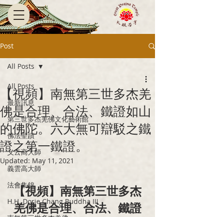
Post
All Posts
All Posts
【視頻】南無第三世多杰羌
最新訊息
佛是合理、合法、鐵證如山
第三世多杰羌佛文化藝術館
的佛陀。六大無可辯駁之鐵
佛法聖蹟
證之第一鐵證。
义云高大師
Updated:
May 11, 2021
義雲高大師
法會集錦
【視頻】南無第三世多杰
H.H. Dorje Chang Buddha III
羌佛是合理、合法、鐵證