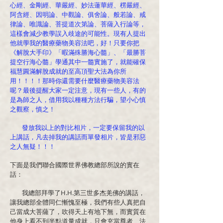
心經、金剛經、華嚴經、妙法蓮華經、楞嚴經、
阿含經、因明論、中觀論、俱舍論、般若論、戒
律論、唯識論、菩提道次第論、菩薩入行論等，
這樣會減少教學誤入歧途的可能性。現有人提出
他就學我的醫療藥物美容法吧，好！只要你把
《解脫大手印》「暇滿殊勝海心髓」、「最勝菩
提空行海心髓」學通其中一髓實施了，就能確保
福慧圓滿解脫成就的至高頂聖大法為你所
用！！！！那時你還需要什麼醫療藥物美容法
呢？最後提醒大家一定注意，現有一些人，有的
是為師之人，借用我以種種方法行騙，望小心慎
之觀察，慎之！
發放我以上的對比相片，一定要保留我的以
上講話，凡去掉我的講話而單發相片，皆是邪惡
之人無疑！！！
下面是我們聯合國際世界佛教總部所說的實在
話：
我總部拜學了H.H.第三世多杰羌佛的講話，
讓我總部全體同仁慚愧至極，我們有些人真把自
己當成大菩薩了，吹得天上有地下無，而實質在
他身上看不到半點道量成就，只會充當尊者、法