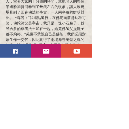
人，當著大家約十分鐘的時間，就把老人的整個
半邊臉加持回春到了卅歲左右的現象，讓大眾現
場見到了回春佛法的事實，一人兩半臉的鮮明對
比。上尊說：“我這點道行，在佛陀面前是幼稚可
笑，佛陀師父是宇宙，我只是一塊小石粒子，我
等再多的尊者法王加在一起，給羌佛師父提鞋子
都不夠格。”羌佛不承認自己是佛陀，我們必須對
眾生作一交代，因此實行了兩場應證萬聖之尊的
如來大法“金剛法曼”擇決，由旺扎上尊主持修
法，莫知教尊、祿東贊法王、開初孺尊等幾十位
高僧大德居士現場鑒證，當著眾人的面前，把照
片放在一張裸面平板桌面上，捻一撮恒河砂，放
在照片的頭髮頂上，經旺扎上尊修法，恒河砂突
然神變，在眾大驚，一粒一粒砂重疊變成了頭髮
絲，很快又自動打結成髮絲的報身佛冠，戴在第
三世多杰羌佛和釋迦牟尼佛的頭頂上，而六祖慧
能只顯示了菩薩的法冠，詳見當天的發誓簽名文
證，羌佛說自己是普通人，已經不成立了，且不
說羌佛顯密完美、五明高峰，快速返老回春的照
片就在我們面前。鐵證如山！推不翻的！僅憑“金
剛法曼”擇決鐵證法定，定性了南無第三世多杰羌
佛就是原始古佛多杰羌佛的應世，同時也擇決印
證了南無釋迦牟尼佛是真正的佛陀，否認不了
了！！！！當天參加“金剛法曼”法會在場參會親