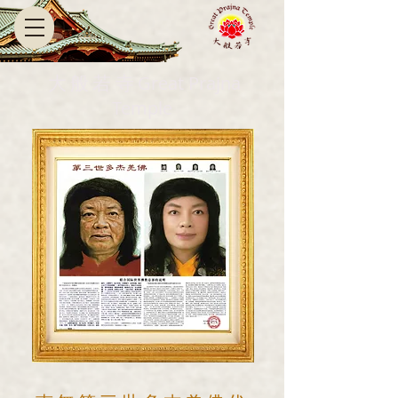
Great Prajna
​大般若寺
Temple​