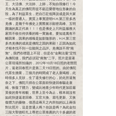
王、大活佛、大法師、上師，不知自我修行！今
天生為真正的佛陀而從不顧忌榮譽地位形象的自
毀，為了利益眾生，把自己貶低降說成是與大家
一樣的普通人。實質上事實證明H.H.第三世多杰
羌佛，是幾千年佛史上實際展示顯密高峰、五明
圓滿的真正代表！！！也是佛史上只利益服務大
家而不收任何供養的唯一實施者。要知道萬有不
離因果，因果的感報是如影隨形的，H.H.第三世
多杰羌佛的成就是佛陀之因的果顯！正因為如此
才根本找不到一位能與之品評。羌佛說不用“南
無”，我們在標題上不冠，但是在“金剛法曼”定性
為佛陀後，我們必須冠“南無”二字。照片是當著
公眾現場所拍攝的，2012年10月18日照的老態照
片，返老回春照片是第二天19日照的。由於佛陀
代眾生擔業，三個月的時間成了老人衰竭相，此
時很多人見狀，生了退失修行的心，於此所逼無
奈之下，佛陀只得在公眾面前快捷回春驅走衰
竭，恢復了體力，變成比祂青少年時代更加莊嚴
英俊的青年相貌，世界上至今為止，根本就沒有
如此快捷返老回春、五官大換、眉毛更新、又恢
復體力的藥物，僅憑這兩天之內所拍的以上兩張
對比照片，這是普通人嗎？你說是嗎？為此金扣
三段大聖德旺扎上尊把公眾推薦的六十多歲的老