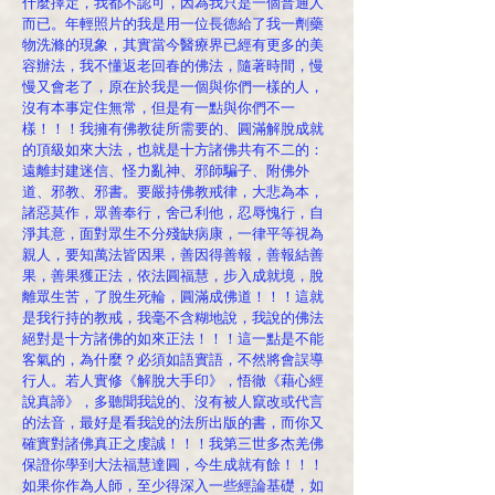
什麼擇定，我都不認可，因為我只是一個普通人
而已。年輕照片的我是用一位長德給了我一劑藥
物洗滌的現象，其實當今醫療界已經有更多的美
容辦法，我不懂返老回春的佛法，隨著時間，慢
慢又會老了，原在於我是一個與你們一樣的人，
沒有本事定住無常，但是有一點與你們不一
樣！！！我擁有佛教徒所需要的、圓滿解脫成就
的頂級如來大法，也就是十方諸佛共有不二的：
遠離封建迷信、怪力亂神、邪師騙子、附佛外
道、邪教、邪書。要嚴持佛教戒律，大悲為本，
諸惡莫作，眾善奉行，舍己利他，忍辱愧行，自
淨其意，面對眾生不分殘缺病康，一律平等視為
親人，要知萬法皆因果，善因得善報，善報結善
果，善果獲正法，依法圓福慧，步入成就境，脫
離眾生苦，了脫生死輪，圓滿成佛道！！！這就
是我行持的教戒，我毫不含糊地說，我說的佛法
絕對是十方諸佛的如來正法！！！這一點是不能
客氣的，為什麼？必須如語實語，不然將會誤導
行人。若人實修《解脫大手印》，悟徹《藉心經
說真諦》，多聽聞我說的、沒有被人竄改或代言
的法音，最好是看我說的法所出版的書，而你又
確實對諸佛真正之虔誠！！！我第三世多杰羌佛
保證你學到大法福慧達圓，今生成就有餘！！！
如果你作為人師，至少得深入一些經論基礎，如