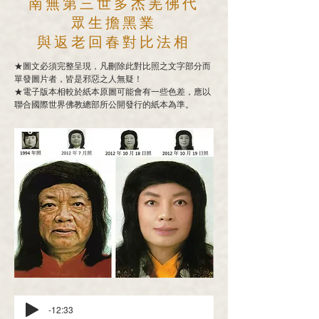
南無第三世多杰羌佛代
眾生擔黑業
與返老回春對比法相
★圖文必須完整呈現，凡刪除此對比照之文字部分而
單發圖片者，皆是邪惡之人無疑！
★電子版本相較於紙本原圖可能會有一些色差，應以
聯合國際世界佛教總部所公開發行的紙本為準。
-12:33