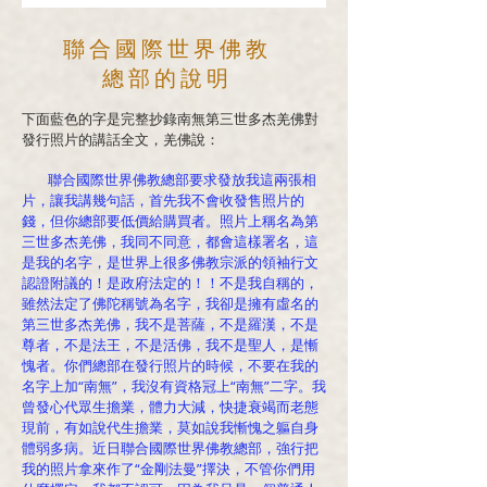
聯合國際世界佛教
總部的說明
下面藍色的字是完整抄錄南無第三世多杰羌佛對
發行照片的講話全文，羌佛說：
聯合國際世界佛教總部要求發放我這兩張相
片，讓我講幾句話，首先我不會收發售照片的
錢，但你總部要低價給購買者。照片上稱名為第
三世多杰羌佛，我同不同意，都會這樣署名，這
是我的名字，是世界上很多佛教宗派的領袖行文
認證附議的！是政府法定的！！不是我自稱的，
雖然法定了佛陀稱號為名字，我卻是擁有虛名的
第三世多杰羌佛，我不是菩薩，不是羅漢，不是
尊者，不是法王，不是活佛，我不是聖人，是慚
愧者。你們總部在發行照片的時候，不要在我的
名字上加“南無”，我沒有資格冠上“南無”二字。我
曾發心代眾生擔業，體力大減，快捷衰竭而老態
現前，有如說代生擔業，莫如說我慚愧之軀自身
體弱多病。近日聯合國際世界佛教總部，強行把
我的照片拿來作了“金剛法曼”擇決，不管你們用