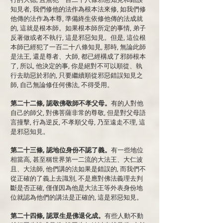
知見者, 我們修他的法作為根本法來修, 如我們修
他傳的法作為本尊, 準備終生依修他傳的法成就
的, 這就是根本師。如果根本師所定的事情, 弟子
反著做或者不執行, 這是邪惡知見。但是, 這位根
本師已經犯了一百二十八條知見, 那時, 無論此師
是法王, 還是尊者、大師, 都已經構成了邪師根本
了, 所以, 他決定的事, 你是絕對不可以順從、執
行去助惡於邪的, 只要繼續順從邪惡錯誤知見之
師, 自己無論修任何佛法, 不得受用。
第二十二條, 認敬佛敬師不孝父母。
有的人對他
自己的師父, 對佛菩薩非常的尊敬, 但是對父母語
言撞擊, 行為逆反, 不孝順父母, 乃至遠走不理, 這
是邪惡知見。
第二十三條, 認地位身份不認了義。
有一些地位
相當高, 甚至稱世界第一二流的大法王、大仁波
且、大法師, 他們講的法如果是錯誤的, 而我們不
從正確的了義上去識別, 不是應對佛法義理去判
斷是否正確, 僅僅因為他是大法王等外表身份地
位就認為他們的講法是正確的, 這是邪惡知見。
第二十四條, 認眾生是佛退化成。
有些人動不動