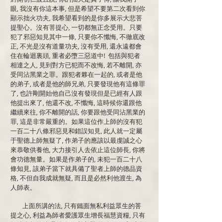
眼, 我沒有你這本事, 但是希望不要第二次看到你
顯示拙火功夫, 我希望看到的是你多展示大悲菩
提聖心。沒有菩提心, 一切都無正念受用。只要
犯了邪惡知見其中一條, 只要你不懺悔, 不徹底改
正, 不光是沒有道量功夫, 沒有受用, 還永遠都會
住在輪迴裏頭, 重者必墮三惡道中! 包括與犯者
相達之人, 見到對方已犯而不改悔, 若不離開, 亦
受同沾黑業之罪。跟犯者夥在一起的, 或者是他
的弟子, 或者是他的師兄弟, 只要發現他有這條罪
了, 也許剛開始他自己沒有發現但是已經有人跟
他提出來了, 他還不改, 不懺悔, 這時候你還跟他
繼續來往, 你不離開的話, 你要跟他受同沾黑業的
罪, 這是非常嚴重的。如果這位作上師的沒有犯
一百二十八條邪惡見和錯誤知見, 此人就一定屬
于聖德上師無疑了, 作弟子的應該以最虔誠之心
來恭敬供養他, 大力接引人去依止這位師長, 你將
會功德無量。如果是作弟子的, 未犯一百二十八
條知見, 該弟子當下就具備了聖者上師的德品資
格, 不但自我成就無疑, 而且是必然利他渡生, 為
人師表。
上面所講的法, 只有鐵面無私利益眾生的菩
提之心, 利益為師者愛護眾生增長福慧資糧, 只有