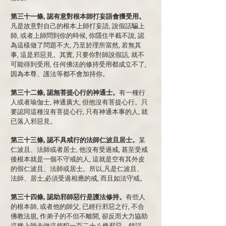
第三十一條, 認有意對根本師打妄語會獲受用。
凡是故意對自己的根本上師打妄語, 說假話騙上
師, 或者上師問到你的時候, 你隱住半截不說, 認
為這樣做了問題不大, 乃至於理所當然, 若無其
事, 這是邪惡見。其實, 只要你對師說假話, 就不
可能得到受用, 任何佛法的修持受用都成立不了,
因為本尊、護法等都不會加持你。
第三十二條, 認無菩提心行的神通士。
有一種行
人或者瑜伽士, 神通廣大, 但他沒有菩提心行。只
要認同這種沒有菩提心行, 只有神通本事的人, 就
已落入邪惡見。
第三十三條, 認不具戒行的法師仁波且居士。
某
仁波且、法師或者居士, 他沒有受過戒, 甚至受戒
後根本就是一個不守戒的人, 這就是空有其外皮
的假仁波且、法師或居士。所以,凡是仁波且、
法師、居士,必須受過相應的戒, 而且如法守戒。
第三十四條, 認助邪師惡行是護法修持。
有些人
的根本師, 或者他的師父, 已經行邪惡之行, 不合
佛教法規, 作弟子的不但不離開, 卻反而大力協助
這種上師去做這些犯一百二十八條邪惡、錯誤