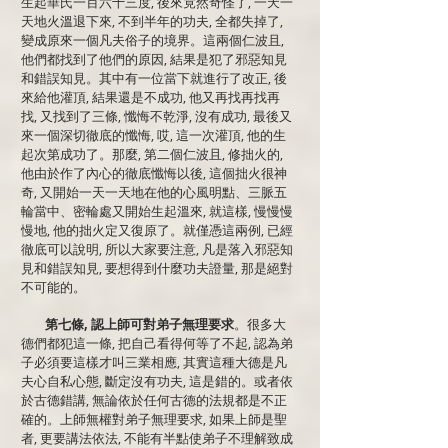
生起華氏一百六十三度, 後來竟然奇怪了, 一天一
天地火溫退下來, 不到半年的功夫, 全都失掉了,
變成原來一個凡夫俗子的境界。這兩個仁波且,
他們都找到了他們的原因, 結果是犯了邪惡知見
和錯誤知見。其中有一位當下就進行了改正, 後
來給他灌頂, 結果還是不成功, 他又再找再找再
找, 又找到了三條, 懺悔不乾淨, 沒有成功, 最後又
來一個深切徹底的懺悔, 哎, 這一次灌頂, 他的生
起次第成功了。那麼, 第二個仁波且, 修拙火的,
他由於作了內心的徹底懺悔以後, 這個拙火很神
奇, 又開始一天一天地在他的心風明點、三脈五
輪當中、密輪處又開始生起溫來, 就這樣, 慢慢慢
慢地, 他的拙火定又復原了。就僅憑這兩例, 已經
徹底可以說明, 所以大家要注意, 凡是落入邪惡知
見和錯誤知見, 要想得到什麼功夫證量, 那是絕對
不可能的。
第七條, 認上師可對弟子無理要求
。很多大
德們都犯這一條, 把自己看得何等了不起, 認為弟
子必須要這樣才叫三業相應, 其實這種大德是凡
夫心自私心態, 斷定沒有功夫, 這是錯的。或者依
於古德錯講, 無論依於任何古德的法規都是不正
確的。上師無權對弟子無理要求, 如果上師是聖
者, 更要講法依法, 不能有半點使弟子不理解致成