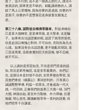
改了。這不行的, 這不是一個真正的行人, 護法不
會原諒的, 因果更是不昧的。錯亂講經教的人, 講
錯了馬上公眾懺悔, 因為你要的是成就, 你要的不
是面子, 你要的不是墮落惡道身披畜生餓鬼之
皮。
第三十八條, 認對徒自稱佛菩薩者。
對徒弟稱自
己是某大德轉世, 是某佛菩薩, 是大聖者, 這是騙
子。如果有合法認證書的呢, 認證了就理所當然,
但是必須以慚愧心對待, 不可自吹, 否則亦為凡夫
心識。如果沒有合法認證書, 更不能亂吹胡說, 造
三惡道黑業, 這樣會遭到巨大的惡報, 慘不忍睹,
絕不可以。
以上講的是邪惡知見, 不但是邪門歪道的認
知, 而且是窮兇極惡, 這是非常嚴重的。你們記
住, 這個法本是封擋不住的, 全世界都在學習, 並
且他們會從《鐵案記》裏頭抄到的。只有真心
誠誠懇懇學佛, 利益一切眾生, 才會成為一代大
德, 一代宗師, 正像我們的道果三大德一樣, 頂門
大開, 神識自如, 甚至外力取物、外力禪修, 任運
無礙, 明心見性, 圓滿解脫等等一系列的證量, 但
他們照常十分謙虛。