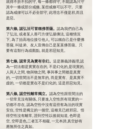
就得不折不扣的守, 每一條都得守, 不能認為只守
其中一條或部分戒條, 某些戒條可以不守。只要
認為戒律可以不必全部守, 此理念不僅是邪,而且
是惡。
第六條, 認弘法可冒稱佛菩薩。
認為我們自己為
了弘法, 或者某人善巧方便弘揚佛法, 這種情況
下, 為了抬高地位接引他人, 可以稱自己是什麼佛
菩薩, 叫徒弟、友人宣傳自己是某某佛菩薩。只
要有這類行為或觀點, 就是邪惡知見。
第七條, 認常見為實有非幻。
這是勝義諦義理,認
為一切法都是實實在在的, 不是幻化的,是現實的,
人與人之間, 物與物之間, 事與事之間都是真實
的, 一切世間法不是無常的, 而是實有、是真實不
虛的, 一切都是實在不是幻化的,
這是邪惡知見。
第八條, 認空性離常獨立。
認為空性跟世間法的
一切常見沒有關係, 只要進入空性所有現實的一
切都不存在, 認為空性中沒有這些有為法的現實
安住, 空性是獨立的一個空, 這種見已經邪惡。悟
得空性沒有離常, 證到空性以後就知道, 色即是
空, 空即是色,二者互不相礙, 一元本諦,真空妙有
應無所住之真如。