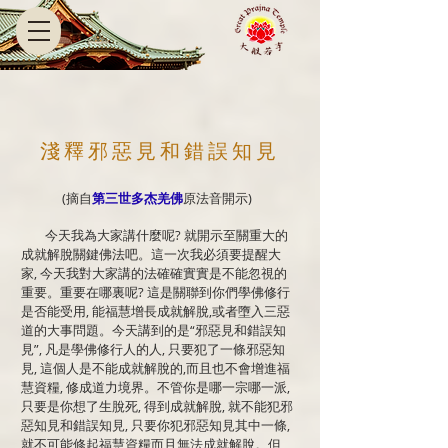
淺釋邪惡見和錯誤知見
(摘自
第三世多杰羌佛
原法音開示)
今天我為大家講什麼呢? 就開示至關重大的
成就解脫關鍵佛法吧。這一次我必須要提醒大
家, 今天我對大家講的法確確實實是不能忽視的
重要。重要在哪裏呢? 這是關聯到你們學佛修行
是否能受用, 能福慧增長成就解脫,或者墮入三惡
道的大事問題。今天講到的是“邪惡見和錯誤知
見”, 凡是學佛修行人的人, 只要犯了一條邪惡知
見, 這個人是不能成就解脫的,而且也不會增進福
慧資糧, 修成道力境界。不管你是哪一宗哪一派,
只要是你想了生脫死, 得到成就解脫, 就不能犯邪
惡知見和錯誤知見, 只要你犯邪惡知見其中一條,
就不可能修起福慧資糧而且無法成就解脫。但