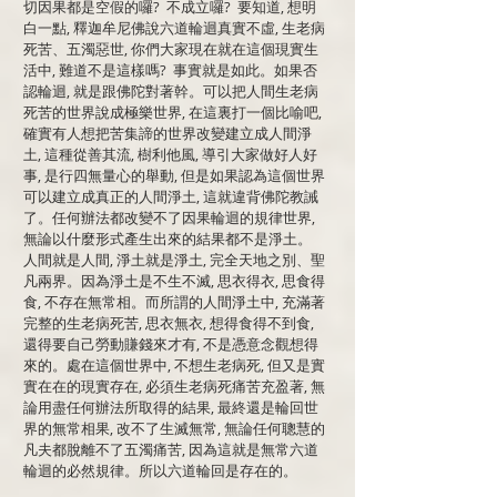
切因果都是空假的囉? 不成立囉? 要知道, 想明
白一點, 釋迦牟尼佛說六道輪迴真實不虛, 生老病
死苦、五濁惡世, 你們大家現在就在這個現實生
活中, 難道不是這樣嗎? 事實就是如此。如果否
認輪迴, 就是跟佛陀對著幹。可以把人間生老病
死苦的世界說成極樂世界, 在這裏打一個比喻吧,
確實有人想把苦集諦的世界改變建立成人間淨
土, 這種從善其流, 樹利他風, 導引大家做好人好
事, 是行四無量心的舉動, 但是如果認為這個世界
可以建立成真正的人間淨土, 這就違背佛陀教誡
了。任何辦法都改變不了因果輪迴的規律世界,
無論以什麼形式產生出來的結果都不是淨土。
人間就是人間, 淨土就是淨土, 完全天地之別、聖
凡兩界。因為淨土是不生不滅, 思衣得衣, 思食得
食, 不存在無常相。而所謂的人間淨土中, 充滿著
完整的生老病死苦, 思衣無衣, 想得食得不到食,
還得要自己勞動賺錢來才有, 不是憑意念觀想得
來的。處在這個世界中, 不想生老病死, 但又是實
實在在的現實存在, 必須生老病死痛苦充盈著, 無
論用盡任何辦法所取得的結果, 最終還是輪回世
界的無常相果, 改不了生滅無常, 無論任何聰慧的
凡夫都脫離不了五濁痛苦, 因為這就是無常六道
輪迴的必然規律。所以六道輪回是存在的。