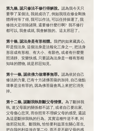
第九條, 認只修法不修行得解脫。
認為我今天只
要學了某個法, 我就成功了, 例如我現在修金剛換
體禪何等了得, 我可以作法, 可以任持操運了, 我
修拙火定排除諸障, 還要修什麼行啊? 我不修行
都可以, 我會成就, 我會解脫的。這太邪惡了。
第十條, 認法身是有形相體。
我們的如來藏真心,
即是指法身, 這個法身是法報化三身之一, 把法身
形容成有形相、有大小、有顏色, 或者有什麼覺
照清靜、安樂快感, 只要認為法身是一種有形相
知味的體物, 就是邪惡知見。
第十一條, 認依佛力做壞事無罪。
認為依於自己
修法的力量, 已有十方諸佛菩薩的加持, 自己做點
壞事是沒有罪的, 因為佛菩薩會馬上來把它消失
掉。
第十二條, 認斷我執割斷父母情懷。
為了斷掉我
執, 連父母親的關係都不認了, 或者自己要出家,
父母傷心悲哭, 而你照常不理睬父母的感受, 還認
為這是斷掉我執的行為。其實這種忤逆不孝, 叫
做邪惡知見。斷我執, 恰恰要利益眾生關心眾生,
把自我的利益放在第二位, 而不是不顧父母的感