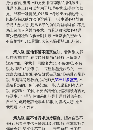
身心傷害, 聖者上師更要用道德無私攝化眾生。
凡是認為上師可以對弟子無理要求, 就是錯誤知
見。只有一種情況,於法緣上考驗弟子緣起時, 可
以採取特殊的方法印證弟子, 但其本質必須對弟
子是大慈大悲, 是為弟子的前途利益考慮的, 不是
為上師個人利益而要求。而且這種考驗必須是
至少已經證到六步金剛力最上乘兩步的聖者方
有資格施行, 如瑪爾巴大師考驗彌勒日巴祖師。
第八條, 認他邪說不讓眾生知
。看到別人邪
說殘害有情了, 在這時只想自己修行, 不顧別人,
認為: “他非即我非, 同體名大悲, 不要說吧, 不要
說吧, 我自己要修行。” 這種觀鑒是錯誤的。一
定盡力阻止邪說, 要告訴受害眾生: 你接受的是邪
說, 那是違背經教的, 我們師父
第三世多杰羌
, 不
是這樣講的。你們要記住一條, 凡是見到有人邪
說, 要讓眾生了解, 不要再讓他的邪說繼續為害更
多眾生。但是記住如果那些是非是針對傷害你
自己的, 此時應該他非即我非, 同體名大悲, 應自
我忍辱, 不可外宣。
第九條, 認不修行求加持病愈
。認為自己不
修行, 只要是求佛菩薩或上師們加持, 依靠加持力
病就會好, 這想法不正確。一定要修行, 修了行,