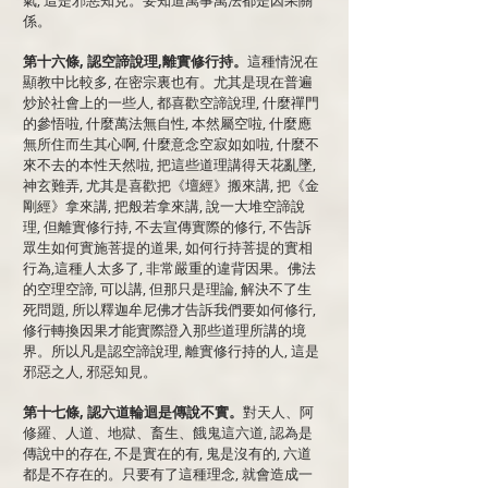
氣, 這是邪惡知見。要知道萬事萬法都是因果關
係。
第十六條, 認空諦說理,離實修行持。
這種情況在
顯教中比較多, 在密宗裏也有。尤其是現在普遍
炒於社會上的一些人, 都喜歡空諦說理, 什麼禪門
的參悟啦, 什麼萬法無自性, 本然屬空啦, 什麼應
無所住而生其心啊, 什麼意念空寂如如啦, 什麼不
來不去的本性天然啦, 把這些道理講得天花亂墜,
神玄難弄, 尤其是喜歡把《壇經》搬來講, 把《金
剛經》拿來講, 把般若拿來講, 說一大堆空諦說
理, 但離實修行持, 不去宣傳實際的修行, 不告訴
眾生如何實施菩提的道果, 如何行持菩提的實相
行為,這種人太多了, 非常嚴重的違背因果。佛法
的空理空諦, 可以講, 但那只是理論, 解決不了生
死問題, 所以釋迦牟尼佛才告訴我們要如何修行,
修行轉換因果才能實際證入那些道理所講的境
界。所以凡是認空諦說理, 離實修行持的人, 這是
邪惡之人, 邪惡知見。
第十七條, 認六道輪迴是傳說不實。
對天人、阿
修羅、人道、地獄、畜生、餓鬼這六道, 認為是
傳說中的存在, 不是實在的有, 鬼是沒有的, 六道
都是不存在的。只要有了這種理念, 就會造成一