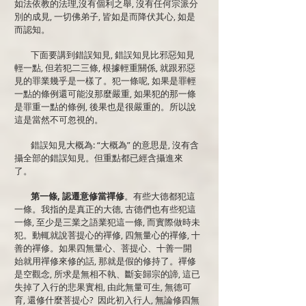
如法依教的法理,沒有個利之舉, 沒有任何宗派分
別的成見, 一切佛弟子, 皆如是而降伏其心, 如是
而認知。
下面要講到錯誤知見, 錯誤知見比邪惡知見
輕一點, 但若犯二三條, 根據輕重關係, 就跟邪惡
見的罪業幾乎是一樣了。犯一條呢, 如果是罪輕
一點的條例還可能沒那麼嚴重, 如果犯的那一條
是罪重一點的條例, 後果也是很嚴重的。所以說
這是當然不可忽視的。
錯誤知見大概為: “大概為” 的意思是, 沒有含
攝全部的錯誤知見。但重點都已經含攝進來
了。
第一條, 認遷意修當禪修
。有些大德都犯這
一條。我指的是真正的大德, 古德們也有些犯這
一條, 至少是三業之語業犯這一條, 而實際做時未
犯。動輒就說菩提心的禪修, 四無量心的禪修, 十
善的禪修。如果四無量心、菩提心、十善一開
始就用禪修來修的話, 那就是假的修持了。禪修
是空觀念, 所求是無相不執、斷妄歸宗的諦, 這已
失掉了入行的悲果實相, 由此無量可生, 無德可
育, 還修什麼菩提心? 因此初入行人, 無論修四無