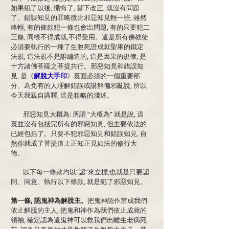
如果犯了以後, 懺悔了, 當下改正, 就沒有問題
了。錯誤知見的罪略微比邪惡知見輕一些, 雖然
略輕, 有的條款犯一條也會出問題, 有的只要犯二
三條, 同樣不得成就,不得受用。這是所有佛教徒
必須要執行的一種了生脫死證成就聖果的鐵定
法規, 這法規不是誰編造的, 這是因果的規律, 是
十方諸佛菩薩之菩提共行。邪惡知見和錯誤知
見, 是《
解脫大手印
》裏面必須的一個重要部
分。為免有的人理解錯誤或講解偏邪亂說, 所以
今天我親自講釋, 這是粗略的淺述。
邪惡知見大概為: 所謂 “大概為” 就是說, 這
裏並沒有包括完所有的邪惡知見, 但主要依法的
已經包括了。只要不犯邪惡知見和錯誤知見, 自
然你就成了菩提道上正知正見如法的修行大
德。
以下每一條款均以“認”來立標,也就是只要認
同、同意、執行以下條款, 就是犯了邪惡知見。
第一條, 認鬼神為解脫主。
把鬼神認作當成我們
依止解脫的主人, 把鬼和神作為我們依止成就的
領袖, 確定認為這鬼神可以救我們出離生老病死