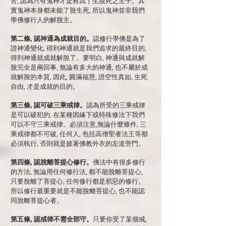
苦, 認為只有鬼神才是救我了生脫死之主子。其
實鬼神本身都未能了脫生死, 所以
鬼神並非我們
學佛修行人的解脫主。
第二條, 認神通為成就目的。
認修行學佛是為了
證神通變化, 得到神通就是我們追求的最終目的,
得到神通就成就解脫了。要明白, 神通與成就解
脫完全是兩回事, 無論有多大的神通, 也不屬於成
就解脫的本質, 因此, 圓滿福慧, 證空性真如, 生死
自由, 才是成就的目的。
第三條, 認可破三乘戒律。
認為所受的三乘戒律
是可以破犯的, 在某種因緣下或特殊修法下我們
可以不守三乘戒律。必須注意,無論什麼條件, 三
乘戒律都不可破, 任何人, 包括高僧聖者法王等都
必須執行, 否則就是披著佛教外衣的左道旁門。
第四條, 認脫離菩提心修行。
佛法中有很多修行
的方法, 無論用任何修行法, 都不能脫離菩提心,
只要脫離了菩提心, 任何修行都是邪惡的修行。
所以修行最重要就是不能脫離菩提心, 也不能認
同脫離菩提心者。
第五條, 認戒律不需全部守。
只要你受了某個戒,