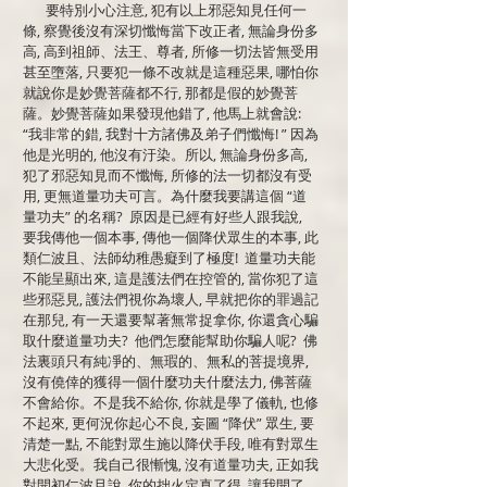
要特別小心注意, 犯有以上邪惡知見任何一
條, 察覺後沒有深切懺悔當下改正者, 無論身份多
高, 高到祖師、法王、尊者, 所修一切法皆無受用
甚至墮落, 只要犯一條不改就是這種惡果, 哪怕你
就說你是妙覺菩薩都不行, 那都是假的妙覺菩
薩。妙覺菩薩如果發現他錯了, 他馬上就會說:
“我非常的錯, 我對十方諸佛及弟子們懺悔! ” 因為
他是光明的, 他沒有汙染。所以, 無論身份多高,
犯了邪惡知見而不懺悔, 所修的法一切都沒有受
用, 更無道量功夫可言。為什麼我要講這個 “道
量功夫” 的名稱? 原因是已經有好些人跟我說,
要我傳他一個本事, 傳他一個降伏眾生的本事, 此
類仁波且、法師幼稚愚癡到了極度! 道量功夫能
不能呈顯出來, 這是護法們在控管的, 當你犯了這
些邪惡見, 護法們視你為壞人, 早就把你的罪過記
在那兒, 有一天還要幫著無常捉拿你, 你還貪心騙
取什麼道量功夫? 他們怎麼能幫助你騙人呢? 佛
法裏頭只有純凈的、無瑕的、無私的菩提境界,
沒有僥倖的獲得一個什麼功夫什麼法力, 佛菩薩
不會給你。不是我不給你, 你就是學了儀軌, 也修
不起來, 更何況你起心不良, 妄圖 “降伏” 眾生, 要
清楚一點, 不能對眾生施以降伏手段, 唯有對眾生
大悲化受。我自己很慚愧, 沒有道量功夫, 正如我
對開初仁波且說, 你的拙火定真了得, 讓我開了