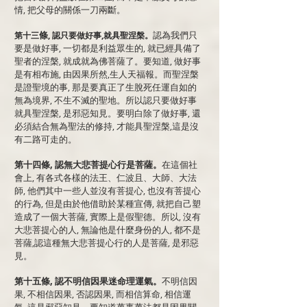
情, 把父母的關係一刀兩斷。
條
認為我們只
第十三
, 認只要做好事,就具聖涅槃。
要是做好事, 一切都是利益眾生的, 就已經具備了
聖者的涅槃, 就成就為佛菩薩了。要知道, 做好事
是有相布施, 由因果所然,生人天福報。而聖涅槃
是證聖境的事, 那是要真正了生脫死任運自如的
無為境界, 不生不滅的聖地。所以認只要做好事
就具聖涅槃, 是邪惡知見。要明白除了做好事, 還
必須結合無為聖法的修持, 才能具聖涅槃,這是沒
有二路可走的。
第十四條, 認無大悲菩提心行是菩薩。
在這個社
會上, 有各式各樣的法王、仁波且、大師、大法
師, 他們其中一些人並沒有菩提心, 也沒有菩提心
的行為, 但是由於他借助於某種宣傳, 就把自己塑
造成了一個大菩薩, 實際上是假聖德。所以, 沒有
大悲菩提心的人, 無論他是什麼身份的人, 都不是
菩薩,認這種無大悲菩提心行的人是菩薩, 是邪惡
見。
第十五條, 認不明信因果迷命理運氣。
不明信因
果, 不相信因果, 否認因果, 而相信算命, 相信運