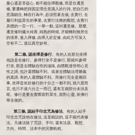
量心還是菩提心, 都不能住禪觀修, 而是住遷意
修, 要遷轉把持固定理念意識入於行持, 把自己的
意識鎖住, 轉在行為中, 必須照著去做, 去實行, 去
履行利益眾生的事業, 去實行法務的觀想, 去實行
具體的一言一行、一舉一動, 這叫遷意修。那麼,
遷意修到爐火純青, 純熟的時候, 才能轉到無所住
的境界, 進入禪修, 由禪入於定修, 由此方可深入
空有不二, 達以真空妙有。
第二條, 認坐禪是修行
。有的人在那兒坐禪
他說是在修行。參禪打坐不是修行, 那就叫參禪
打坐, 那是去體驗自性的滋味, 由體觀達悟明心見
性之諦, 也許還體驗不到。或者去體驗法理勝義
的真諦, 有的人還體驗不到。而修行完全是兩回
事, 坐禪是依於修行的十分之一都不到, 就六度而
言, 也只不過六分之一而已, 還有五個部分未涉及
呢。修行是要去實際面對眾生, 面對心靈, 依佛行
舉去做的。
第三條, 認結手印念咒為修法
。有的人結手
印念念咒說他在修法, 這是錯誤的, 這不能代表修
法。凡修法除了咒語、手印, 還有法器、觀想、
方向、時間、法本中的完整軌程。