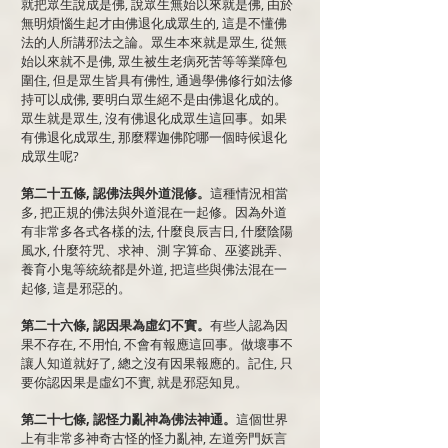
就把眾生說成是佛, 說眾生無始以來就是佛, 由於
無明煩惱生起才由佛退化成眾生的, 這是不懂佛
法的人所講邪法之論。眾生本來就是眾生, 從無
始以來就不是佛, 眾生被生老病死苦等等業障包
圍住, 但是眾生皆具有佛性, 通過學佛修行如法修
持可以成佛, 要明白眾生絕不是由佛退化成的。
眾生就是眾生, 沒有佛退化成眾生這回事。如果
有佛退化成眾生, 那麼釋迦佛陀哪一個時候退化
成眾生呢?
第二十五條, 認佛法與外道混修。
這種情況相當
多, 把正規的佛法與外道混在一起修。因為外道
有非常多各式各樣的法, 什麼良辰吉日, 什麼陰陽
風水, 什麼符咒、求神、測 字算命、巫婆跳弄、
養育小鬼等統統都是外道, 把這些與佛法混在一
起修, 這是邪惡的。
第二十六條, 認因果為虛幻不實。
有些人認為因
果不存在, 不用怕, 不會有報應這回事。做壞事不
讓人知道就好了, 總之沒有因果報應的。記住, 只
要你認因果是虛幻不實, 就是邪惡知見。
第二十七條, 認怪力亂神為佛法神通。
這個世界
上有非常多神奇古怪的怪力亂神, 左道旁門妖言