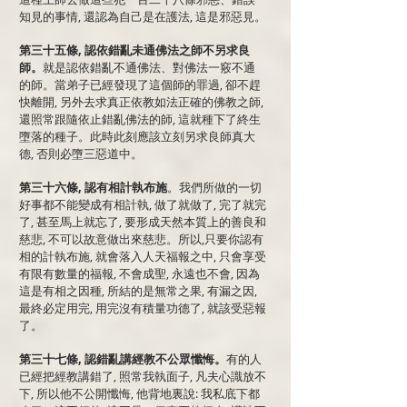
知見的事情, 還認為自己是在護法, 這是邪惡見。
第三十五條, 認依錯亂未通佛法之師不另求良
師。
就是認依錯亂不通佛法、對佛法一竅不通
的師。當弟子已經發現了這個師的罪過, 卻不趕
快離開, 另外去求真正依教如法正確的佛教之師,
還照常跟隨依止錯亂佛法的師, 這就種下了終生
墮落的種子。此時此刻應該立刻另求良師真大
德, 否則必墮三惡道中。
第三十六條, 認有相計執布施
。我們所做的一切
好事都不能變成有相計執, 做了就做了, 完了就完
了, 甚至馬上就忘了, 要形成天然本質上的善良和
慈悲, 不可以故意做出來慈悲。所以,只要你認有
相的計執布施, 就會落入人天福報之中, 只會享受
有限有數量的福報, 不會成聖, 永遠也不會, 因為
這是有相之因種, 所結的是無常之果, 有漏之因,
最終必定用完, 用完沒有積量功德了, 就該受惡報
了。
第三十七條, 認錯亂講經教不公眾懺悔。
有的人
已經把經教講錯了, 照常我執面子, 凡夫心識放不
下, 所以他不公開懺悔, 他背地裏說: 我私底下都