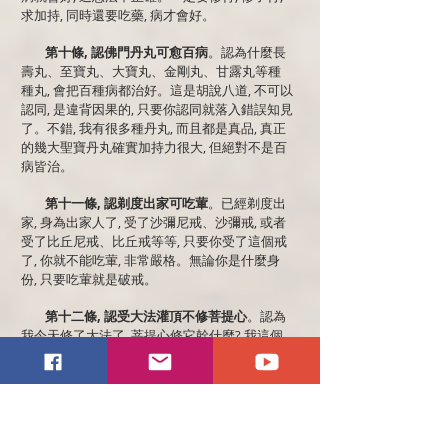
求加持, 同時還要吃藥, 病才會好。
第十條, 認佛門丹丸可愈百病
。認為什麼長
壽丸、至寶丸、大寶丸、金剛丸、甘露丸等種
種丸, 會把百種病都治好。這是胡說八道, 不可以
認同, 是違背因果的, 只要你認同就落入錯誤知見
了。不錯, 我有很多種丹丸, 而且都是真品, 真正
的幾大聖寶丹丸確實加持力很大, 但絕對不是百
病皆治。
第十一條, 認剃度出家可吃葷
。已經剃度出
家, 身為出家人了, 受了沙彌尼戒、沙彌戒, 或者
受了比丘尼戒、比丘戒等等, 只要你受了這個戒
了, 你就不能吃葷, 非常嚴格。無論你是什麼身
份, 只要吃葷就是破戒。
第十二條, 認受大法灌頂不修菩提心
。認為
我今天修了大法了, 菩提心修它幹什麼? 我這個
法多大啊, 馬上能成就的, 不修菩提心了。這是錯
誤知見。凡脫離菩提心行, 所修的一切大法皆成
水中月鏡中花, 見而不實, 無有實相之果。
第十三條, 認不持六波羅密
。六波羅密必須