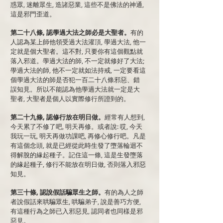
惑眾, 迷離眾生, 造諸惡業, 這些不是佛法的神通,
這是邪門歪道。
第二十八條, 認學過大法之師必是大聖者。
有的
人認為某上師他領受過大法灌頂, 學過大法, 他一
定就是個大聖者。這不對, 只要你有這個觀點就
落入邪道。學過大法的師, 不一定就修好了大法;
學過大法的師, 他不一定就如法持戒, 一定要看這
個學過大法的師是否犯一百二十八條邪惡、錯
誤知見。所以不能認為他學過大法就一定是大
聖者, 大聖者是個人以實際修行所證到的。
第二十九條, 認修行放在明日做。
經常有人想到,
今天累了不修了吧, 明天再修。或者說: 哎, 今天
我玩一玩, 明天再做功課吧, 再修心修行吧。凡是
有這個念頭, 就是已經從此時生發了墮落輪迴不
得解脫的緣起種子。記住這一條, 這是生發墮落
的緣起種子, 修行不能放在明日做, 否則落入邪惡
知見。
第三十條, 認說假話騙眾生之師。
有的為人之師
者說假話來哄騙眾生, 哄騙弟子, 說是善巧方便,
有這種行為之師已入邪惡見, 認同者也同樣是邪
惡見。