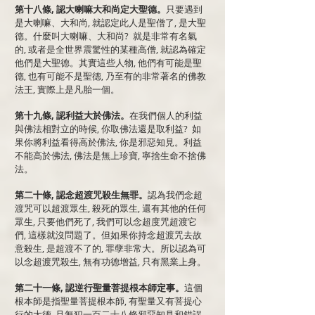
第十八條, 認大喇嘛大和尚定大聖德。
只要遇到
是大喇嘛、大和尚, 就認定此人是聖僧了, 是大聖
德。什麼叫大喇嘛、大和尚? 就是非常有名氣
的, 或者是全世界震驚性的某種高僧, 就認為確定
他們是大聖德。其實這些人物, 他們有可能是聖
德, 也有可能不是聖德, 乃至有的非常著名的佛教
法王, 實際上是凡胎一個。
第十九條, 認利益大於佛法。
在我們個人的利益
與佛法相對立的時候, 你取佛法還是取利益? 如
果你將利益看得高於佛法, 你是邪惡知見。利益
不能高於佛法, 佛法是無上珍寶, 寧捨生命不捨佛
法。
第二十條, 認念超渡咒殺生無罪。
認為我們念超
渡咒可以超渡眾生, 殺死的眾生, 還有其他的任何
眾生, 只要他們死了, 我們可以念超度咒超渡它
們, 這樣就沒問題了。但如果你持念超渡咒去故
意殺生, 是超渡不了的, 罪孽非常大。所以認為可
以念超渡咒殺生, 無有功德增益, 只有黑業上身。
第二十一條, 認逆行聖量菩提根本師定事。
這個
根本師是指聖量菩提根本師, 有聖量又有菩提心
行的大德, 且無犯一百二十八條邪惡知見和錯誤