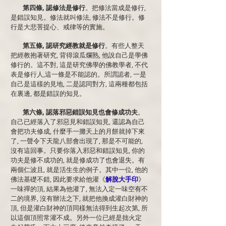
第四條, 認修法是修行
。把修法當成是修行,
是錯誤知見。修法就叫修法, 修法不是修行。修
行是大悲菩提心、戒律等的實施。
第五條, 認研究經教就是修行
。有些人整天
把經教抱著研究, 背得滾瓜爛熟, 他說自己是學佛
修行的。這不對, 這是研究佛學的佛教學者, 不代
表是修行人,這一條是不能認的。所謂認者, 一是
自己是這樣的見地, 二是認同對方, 這兩種都包括
在裏邊, 都是錯誤的知見。
第六條, 認落邪惡錯誤知見也會修成功夫
。
自己已經落入了邪惡見和錯誤知見, 還認為自己
會把功夫修成, 什麼手一攤天上的月餅就掉下來
了, 一聲令下天龍八部會出現了, 那是不可能的,
沒有這回事。只要你落入邪惡和錯誤知見, 你的
功夫是修不成功的, 就是修成功了也會退失。有
兩個仁波且, 就是活生生的例子。其中一位, 他的
佛法基礎不錯, 因此要求給他灌《
解脫大手印
》
一味禪的頂, 結果為他灌了, 無法入定一味空有不
二的境界, 沒有辦法之下, 就把他換成灌白財神的
頂, 但是灌白財神的頂同樣無法得到生起次第, 所
以這個頂照常灌不成。另外一位已經是拙火定