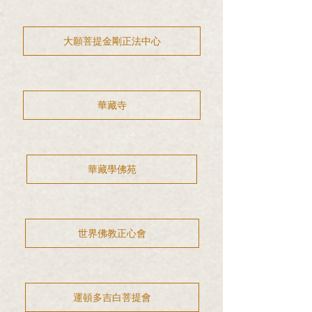
大願菩提金剛正法中心
華藏寺
華藏學佛苑
世界佛教正心會
運頓多吉白菩提會