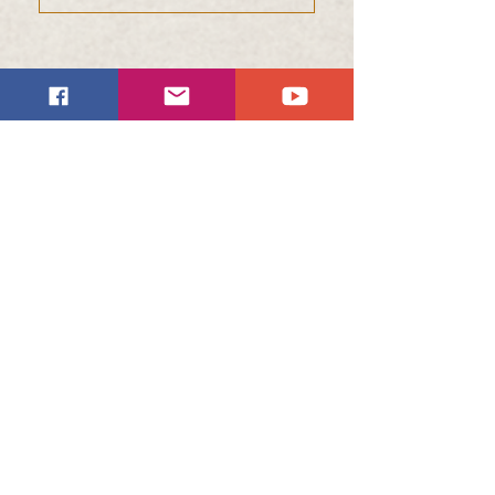
能人教法寺
金剛寶座寺及閉關中心
若您有任何疑問或建議，歡迎利用以
下方式與我們聯絡，
留下您寶貴的意見，祝福平安！
greatprajnatempleus@gmail.org
聯絡方式:
646-354-9633